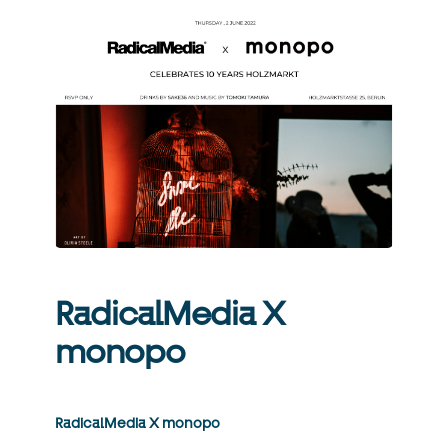
RadicalMedia X
monopo
RadicalMedia
X
monopo